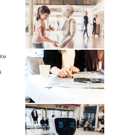
ite
N