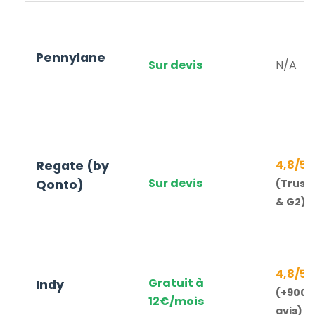
Pennylane
Sur devis
N/A
4,8
/5
Regate (by
Sur devis
Qonto)
(Trustp
& G2)
4,8
/5
Gratuit à
Indy
(+
9000
12€
/mois
avis)