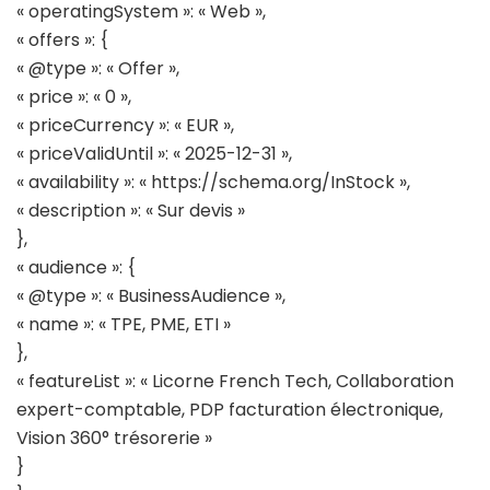
« operatingSystem »: « Web »,
« offers »: {
« @type »: « Offer »,
« price »: « 0 »,
« priceCurrency »: « EUR »,
« priceValidUntil »: « 2025-12-31 »,
« availability »: « https://schema.org/InStock »,
« description »: « Sur devis »
},
« audience »: {
« @type »: « BusinessAudience »,
« name »: « TPE, PME, ETI »
},
« featureList »: « Licorne French Tech, Collaboration
expert-comptable, PDP facturation électronique,
Vision 360° trésorerie »
}