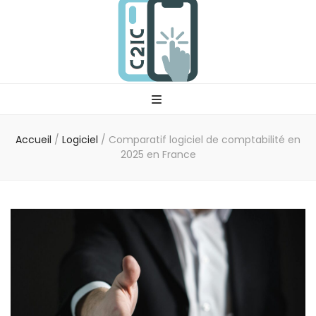
C2ic
Votre professionnel tech
Accueil
/
Logiciel
/
Comparatif logiciel de comptabilité en
2025 en France