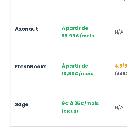
À partir de
Axonaut
N/A
55,99€
/mois
À partir de
4,5
/5
FreshBooks
10,80€
/mois
(
4492
a
9€ à 25€/mois
Sage
N/A
(Cloud)