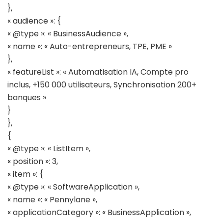
},
« audience »: {
« @type »: « BusinessAudience »,
« name »: « Auto-entrepreneurs, TPE, PME »
},
« featureList »: « Automatisation IA, Compte pro
inclus, +150 000 utilisateurs, Synchronisation 200+
banques »
}
},
{
« @type »: « ListItem »,
« position »: 3,
« item »: {
« @type »: « SoftwareApplication »,
« name »: « Pennylane »,
« applicationCategory »: « BusinessApplication »,