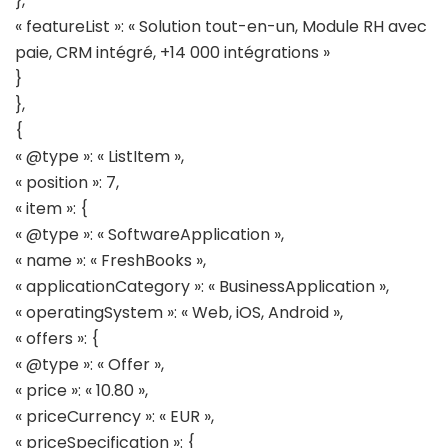
},
« featureList »: « Solution tout-en-un, Module RH avec
paie, CRM intégré, +14 000 intégrations »
}
},
{
« @type »: « ListItem »,
« position »: 7,
« item »: {
« @type »: « SoftwareApplication »,
« name »: « FreshBooks »,
« applicationCategory »: « BusinessApplication »,
« operatingSystem »: « Web, iOS, Android »,
« offers »: {
« @type »: « Offer »,
« price »: « 10.80 »,
« priceCurrency »: « EUR »,
« priceSpecification »: {