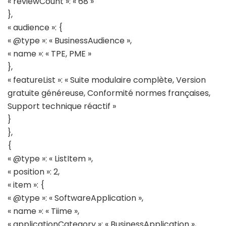
« reviewCount »: « 68 »
},
« audience »: {
« @type »: « BusinessAudience »,
« name »: « TPE, PME »
},
« featureList »: « Suite modulaire complète, Version
gratuite généreuse, Conformité normes françaises,
Support technique réactif »
}
},
{
« @type »: « ListItem »,
« position »: 2,
« item »: {
« @type »: « SoftwareApplication »,
« name »: « Tiime »,
« applicationCategory »: « BusinessApplication »,