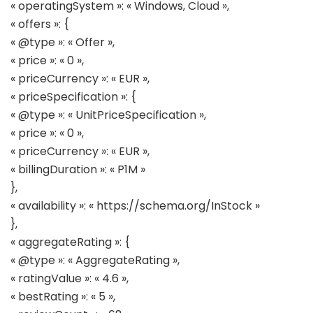
« operatingSystem »: « Windows, Cloud »,
« offers »: {
« @type »: « Offer »,
« price »: « 0 »,
« priceCurrency »: « EUR »,
« priceSpecification »: {
« @type »: « UnitPriceSpecification »,
« price »: « 0 »,
« priceCurrency »: « EUR »,
« billingDuration »: « P1M »
},
« availability »: « https://schema.org/InStock »
},
« aggregateRating »: {
« @type »: « AggregateRating »,
« ratingValue »: « 4.6 »,
« bestRating »: « 5 »,