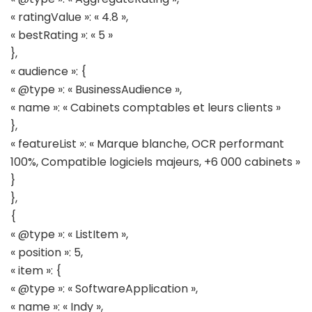
« ratingValue »: « 4.8 »,
« bestRating »: « 5 »
},
« audience »: {
« @type »: « BusinessAudience »,
« name »: « Cabinets comptables et leurs clients »
},
« featureList »: « Marque blanche, OCR performant
100%, Compatible logiciels majeurs, +6 000 cabinets »
}
},
{
« @type »: « ListItem »,
« position »: 5,
« item »: {
« @type »: « SoftwareApplication »,
« name »: « Indy »,