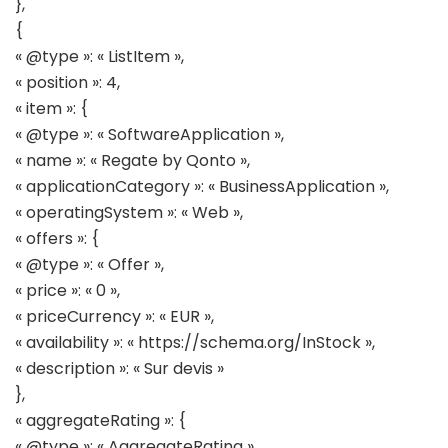
},
{
« @type »: « ListItem »,
« position »: 4,
« item »: {
« @type »: « SoftwareApplication »,
« name »: « Regate by Qonto »,
« applicationCategory »: « BusinessApplication »,
« operatingSystem »: « Web »,
« offers »: {
« @type »: « Offer »,
« price »: « 0 »,
« priceCurrency »: « EUR »,
« availability »: « https://schema.org/InStock »,
« description »: « Sur devis »
},
« aggregateRating »: {
« @type »: « AggregateRating »,