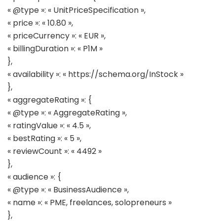
« @type »: « UnitPriceSpecification »,
« price »: « 10.80 »,
« priceCurrency »: « EUR »,
« billingDuration »: « P1M »
},
« availability »: « https://schema.org/InStock »
},
« aggregateRating »: {
« @type »: « AggregateRating »,
« ratingValue »: « 4.5 »,
« bestRating »: « 5 »,
« reviewCount »: « 4492 »
},
« audience »: {
« @type »: « BusinessAudience »,
« name »: « PME, freelances, solopreneurs »
},