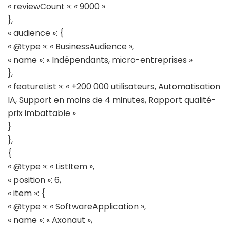
« reviewCount »: « 9000 »
},
« audience »: {
« @type »: « BusinessAudience »,
« name »: « Indépendants, micro-entreprises »
},
« featureList »: « +200 000 utilisateurs, Automatisation
IA, Support en moins de 4 minutes, Rapport qualité-
prix imbattable »
}
},
{
« @type »: « ListItem »,
« position »: 6,
« item »: {
« @type »: « SoftwareApplication »,
« name »: « Axonaut »,