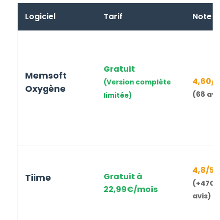
Logiciel
Tarif
Note
Gratuit
Memsoft
4,60
/5
(Version complète
Oxygène
(
68
avi
limitée)
4,8
/5
Gratuit à
Tiime
(+
4700
22,99€
/mois
avis)