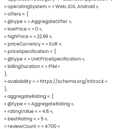
« operatingSystem »: « Web, iOS, Android »,
« offers »: {
« @type »: « AggregateOffer »,
« lowPrice »: « 0 »,
« highPrice »: « 22.99 »,
« priceCurrency »: « EUR »,
« priceSpecification »: {
« @type »: « UnitPriceSpecification »,
« billingDuration »: « P1M »
},
« availability »: « https://schema.org/InStock »
},
« aggregateRating »: {
« @type »: « AggregateRating »,
« ratingValue »: « 4.8 »,
« bestRating »: « 5 »,
« reviewCount »: « 4700 »