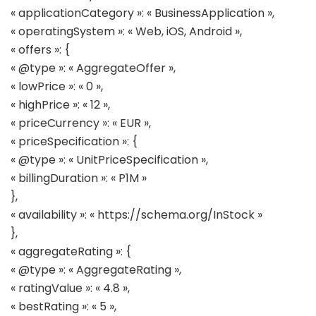
« applicationCategory »: « BusinessApplication »,
« operatingSystem »: « Web, iOS, Android »,
« offers »: {
« @type »: « AggregateOffer »,
« lowPrice »: « 0 »,
« highPrice »: « 12 »,
« priceCurrency »: « EUR »,
« priceSpecification »: {
« @type »: « UnitPriceSpecification »,
« billingDuration »: « P1M »
},
« availability »: « https://schema.org/InStock »
},
« aggregateRating »: {
« @type »: « AggregateRating »,
« ratingValue »: « 4.8 »,
« bestRating »: « 5 »,