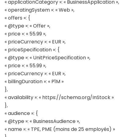
« applicationCategory »: « BusinessApplication »,
« operatingSystem »: « Web »,
« offers »: {
« @type »: « Offer »,
« price »: « 55.99 »,
« priceCurrency »: « EUR »,
« priceSpecification »: {
« @type »: « UnitPriceSpecification »,
« price »: « 55.99 »,
« priceCurrency »: « EUR »,
« billingDuration »: « P1M »
},
« availability »: « https://schema.org/InStock »
},
« audience »: {
« @type »: « BusinessAudience »,
« name »: « TPE, PME (moins de 25 employés) »