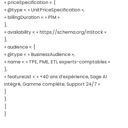
« priceSpecification »: {
« @type »: « UnitPriceSpecification »,
« billingDuration »: « P1M »
},
« availability »: « https://schema.org/InStock »
},
« audience »: {
« @type »: « BusinessAudience »,
« name »: « TPE, PME, ETI, experts-comptables »
},
« featureList »: « +40 ans d’expérience, Sage AI
intégré, Gamme complète, Support 24/7 »
}
}
]
}