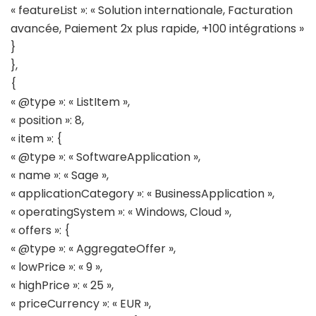
« featureList »: « Solution internationale, Facturation
avancée, Paiement 2x plus rapide, +100 intégrations »
}
},
{
« @type »: « ListItem »,
« position »: 8,
« item »: {
« @type »: « SoftwareApplication »,
« name »: « Sage »,
« applicationCategory »: « BusinessApplication »,
« operatingSystem »: « Windows, Cloud »,
« offers »: {
« @type »: « AggregateOffer »,
« lowPrice »: « 9 »,
« highPrice »: « 25 »,
« priceCurrency »: « EUR »,