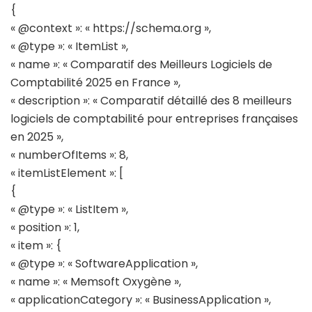
{
« @context »: « https://schema.org »,
« @type »: « ItemList »,
« name »: « Comparatif des Meilleurs Logiciels de
Comptabilité 2025 en France »,
« description »: « Comparatif détaillé des 8 meilleurs
logiciels de comptabilité pour entreprises françaises
en 2025 »,
« numberOfItems »: 8,
« itemListElement »: [
{
« @type »: « ListItem »,
« position »: 1,
« item »: {
« @type »: « SoftwareApplication »,
« name »: « Memsoft Oxygène »,
« applicationCategory »: « BusinessApplication »,